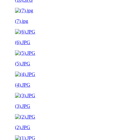
(7).jpg
(6).JPG
(5).JPG
(4).JPG
(3).JPG
(2).JPG