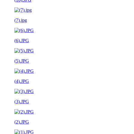
(7).jpg
(6).JPG
(5).JPG
(4).JPG
(3).JPG
(2).JPG