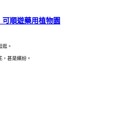
，可順遊藥用植物園
逛逛。
花，甚是繽紛。