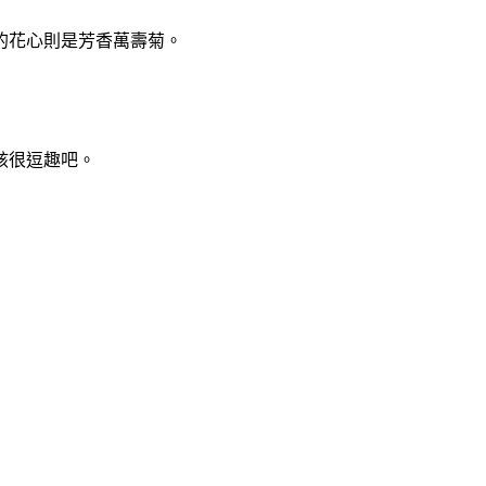
的花心則是芳香萬壽菊。
該很逗趣吧。