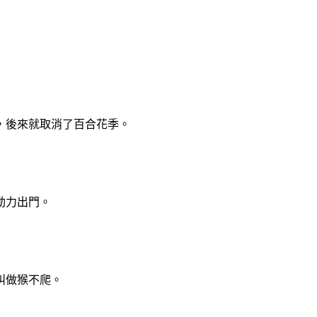
，後來就取消了百合花季。
動力出門。
叫做猴不爬。