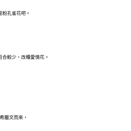
是粉孔雀花吧。
百合較少，改種愛情花。
從希臘文而來，