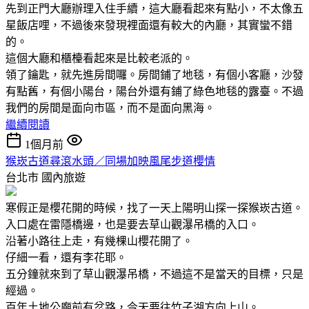
先到正門大廳辦理入住手續，這大廳看起來有點小，不太像五
星飯店哩，不過後來發現裡面還有較大的內廳，其實蠻不錯
的。
這個大廳和櫃檯看起來是比較老派的。
領了鑰匙，就先進房間囉。房間鋪了地毯，有個小客廳，沙發
有點舊，有個小陽台，陽台外還有鋪了綠色地毯的露臺。不過
我們的房間是面向市區，而不是面向黑海。
繼續閱讀
1個月前
猴崁古道尋滾水頭／同場加映風尾步道櫻情
台北市
國內旅遊
寒假正是櫻花開的時候，找了一天上陽明山探一探猴崁古道。
入口處在雷隱橋邊，也是要去草山觀瀑吊橋的入口。
沿著小路往上走，有幾棵山櫻花開了。
仔細一看，還有李花耶。
五分鐘就來到了草山觀瀑吊橋，不過這不是當天的目標，只是
經過。
百年土地公廟前有岔路，今天要往竹子湖方向上山。