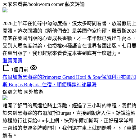
大家來看書/bookworm corner
藝文評論
2026上半年在忙碌中匆匆度過，沒太多時間看書，放暑假馬上
開讀。這次閱讀的《隨他們去》是美國作家梅爾‧羅賓斯2024
年底在美國出版的心靈成長書籍，才一年半就已賣出千萬本，
受到大眾高度討論，也授權64種語言在世界各國出版。七月要
在臺出版了，我也趕緊來看看這本書到底有什麼魅力。
繼續閱讀
1個月前
布爾加斯黑海邊的Primoretz Grand Hotrl & Spa/保加利亞布爾加
斯 Burgas Bulgaria 住宿，順便解鎖神祕黑海
保羅之旅
國外旅遊
離開了舒門的馬達拉騎士浮雕，經過了三小時的車程，我們終
於來到黑海邊的布爾加斯Burgas，直接到飯店入住。話說這趟
旅程旅行社有給sim卡上網，快到布爾加斯時，正好是李洋和
王齊麟的奧運金牌戰開打，我們還在車上就開始看，下了車繼
續看。