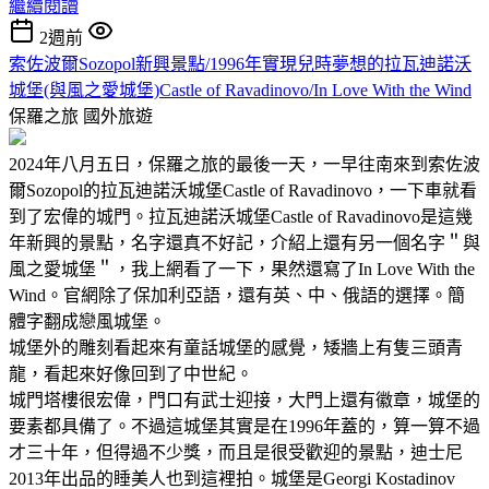
繼續閱讀
2週前
索佐波爾Sozopol新興景點/1996年實現兒時夢想的拉瓦迪諾沃
城堡(與風之愛城堡)Castle of Ravadinovo/In Love With the Wind
保羅之旅
國外旅遊
2024年八月五日，保羅之旅的最後一天，一早往南來到索佐波
爾Sozopol的拉瓦迪諾沃城堡Castle of Ravadinovo，一下車就看
到了宏偉的城門。拉瓦迪諾沃城堡Castle of Ravadinovo是這幾
年新興的景點，名字還真不好記，介紹上還有另一個名字＂與
風之愛城堡＂，我上網看了一下，果然還寫了In Love With the
Wind。官網除了保加利亞語，還有英、中、俄語的選擇。簡
體字翻成戀風城堡。
城堡外的雕刻看起來有童話城堡的感覺，矮牆上有隻三頭青
龍，看起來好像回到了中世紀。
城門塔樓很宏偉，門口有武士迎接，大門上還有徽章，城堡的
要素都具備了。不過這城堡其實是在1996年蓋的，算一算不過
才三十年，但得過不少獎，而且是很受歡迎的景點，迪士尼
2013年出品的睡美人也到這裡拍。城堡是Georgi Kostadinov