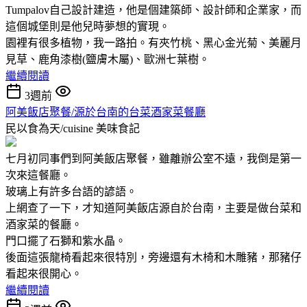
Tumpalov自己設計建造，他是個建築師、設計師和企業家，而
這個城堡則是他兒時夢想的實現。
園裡有很多植物，我一路拍。有夾竹桃、黑心金光菊、美麗月
見草、鹿角漆樹(鹽膚木屬)、歐洲七葉樹。
繼續閱讀
3週前
阿美飯店聚餐/源於台南的台菜酒家菜餐廳
民以食為天/cuisine
美味食記
七月初同事們到阿美飯店聚餐，雖離辦公室不遠，我倒是第一
次來這餐廳。
玻璃上有許多台語的諺語。
上網查了一下，才知道阿美飯店源自於台南，主要是做台菜和
酒家菜的餐廳。
門口擺了石獅和紫水晶。
後面這張龍椅看起來很特別，旁邊還有木椅和木雕豬，那豬仔
看起來很開心。
繼續閱讀