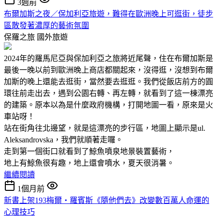
3週前
布爾加斯之夜／保加利亞旅遊，難得在歐洲晚上可逛街，徒步
區散發著濃厚的藝術氛圍
保羅之旅
國外旅遊
2024年的羅馬尼亞與保加利亞之旅將近尾聲，住在布爾加斯是
最後一晚以前到歐洲晚上商店都關起來，沒得逛，沒想到布爾
加斯的晚上還能去逛街，當然要去逛逛。我們從飯店前方的圓
環往前走出去，遇到公園右轉、再左轉，就看到了這一棟漂亮
的建築。原本以為是什麼政府機構，打開地圖一看，原來是火
車站呀！
站在街角往北邊望，就是這漂亮的步行區，地圖上顯示是ul.
Aleksandrovska，我們就順著走囉。
走到第一個街口就看到了鯨魚噴泉地景裝置藝術，
地上有鯨魚很有趣，地上還會噴水，夏天很消暑。
繼續閱讀
1個月前
新書上架193梅爾‧羅賓斯《隨他們去》改變數百萬人命運的
心理技巧