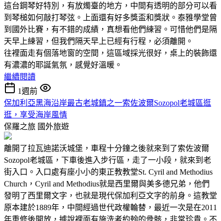
這台鋼琴好特別，有放燭臺的地方，中間有透明的部分可以看
到琴槌如何敲打琴弦。上面還有好多獎盃和獎狀。泰雅學堂曾
到國外比賽，有不錯的成績，真想看他們練習。可惜他們是隔
天早上練習，但我們隔天早上已經有行程，必須離開。
往裡面走有個落地窗的空間，這區域採光很好，桌上的裝飾還
有濃濃的耶誕氣氛，感覺好溫暖。
繼續閱讀
1週前
保加利亞黑海沿岸最古老城鎮之一索佐波爾Sozopol老城區逛
逛，享受海岸風情
保羅之旅
國外旅遊
離開了拉瓦迪諾沃城堡，車程十分鐘之後就來到了索佐波爾
Sozopol老城區，下車後進入步行區，走了一小段，就來到老
街入口。入口處有座小小的東正教教堂St. Cyril and Methodius
Church，Cyril and Methodius就是西里爾與美多德兄弟，他們
發明了西里爾文字，也就是現代保加利亞文字的前身。這教堂
原本建於1889年，中間經過世代政權輪替，最近一次是在2011
年重修後開放，據說裡面有施洗者約翰的骨骸，非常珍貴。不