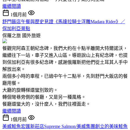
繼續閱讀
1個月前
舒門飯店午餐與歷史見證《馬達拉騎士浮雕Madara Rider》／
保加利亞景點
保羅之旅
國外旅遊
餐觀完阿森王朝紀念碑，我們大約在十點半離開大特爾諾沃，
繼續往下一站，車子又進入山區。導遊說山上有紀念碑，也提
到保加利亞有很多紀念碑，感謝俄羅斯把他們從土耳其人手中
解放出來。
兩個多小時的車程，已過中午十二點半，先到舒門大飯店的餐
廳用餐。
大廳的旋轉梯還蠻別致的。
轉個彎巷旁側的餐廳，又是另一種風格。
餐廳還蠻大的，沒什麼人，我們往裡面走。
繼續閱讀
1個月前
美威鮭魚宏匯新莊店Supreme Salmon/美威集團創立的美味鮭魚