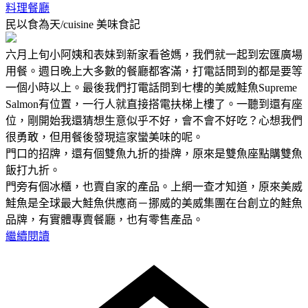
料理餐廳
民以食為天/cuisine
美味食記
六月上旬小阿姨和表妹到新家看爸媽，我們就一起到宏匯廣場
用餐。週日晚上大多數的餐廳都客滿，打電話問到的都是要等
一個小時以上。最後我們打電話問到七樓的美威鮭魚Supreme
Salmon有位置，一行人就直接搭電扶梯上樓了。一聽到還有座
位，剛開始我還猜想生意似乎不好，會不會不好吃？心想我們
很勇敢，但用餐後發現這家蠻美味的呢。
門口的招牌，還有個雙魚九折的掛牌，原來是雙魚座點購雙魚
飯打九折。
門旁有個冰櫃，也賣自家的產品。上網一查才知道，原來美威
鮭魚是全球最大鮭魚供應商－挪威的美威集團在台創立的鮭魚
品牌，有實體專賣餐廳，也有零售產品。
繼續閱讀