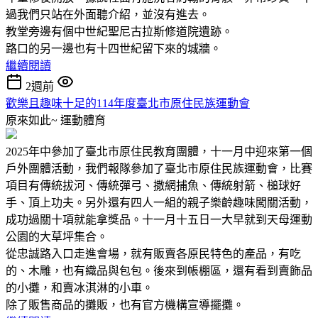
過我們只站在外面聽介紹，並沒有進去。
教堂旁邊有個中世紀聖尼古拉斯修道院遺跡。
路口的另一邊也有十四世紀留下來的城牆。
繼續閱讀
2週前
歡樂且趣味十足的114年度臺北市原住民族運動會
原來如此~
運動體育
2025年中參加了臺北市原住民教育團體，十一月中迎來第一個
戶外團體活動，我們報隊參加了臺北市原住民族運動會，比賽
項目有傳統拔河、傳統彈弓、撒網捕魚、傳統射箭、槌球好
手、頂上功夫。另外還有四人一組的親子樂齡趣味闖關活動，
成功過關十項就能拿獎品。十一月十五日一大早就到天母運動
公園的大草坪集合。
從忠誠路入口走進會場，就有販賣各原民特色的產品，有吃
的、木雕，也有織品與包包。後來到帳棚區，還有看到賣飾品
的小攤，和賣冰淇淋的小車。
除了販售商品的攤販，也有官方機構宣導擺攤。