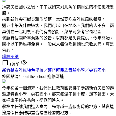
拜訪尖石國小之後，中午我們來到北角吊橋附近的不怕風味餐
館。
來到新竹尖石鄉泰雅族部落，當然要吃泰雅族風味餐囉。
週五中午沒什麼遊客，我們可以自在地吃。我們的人不多，兩
桌併在一起用餐。我們有先預訂，菜單可參考谷哥地圖。
餐廳有個關於薑黃飯的公告，以前都是免費提供，今年開始，
國小以下仍維持免費，一般成人每位吃到飽也只收20元，真是
佛心。
繼續閱讀
1週前
新竹縣泰雅族特色學校／葛菈拜民族實驗小學／尖石國小
校園點滴/about the school
進修深造
今年初第一個週末，我們原民教育團安排了參訪新竹尖石的泰
雅族特色小學－尖石國小。那天氣溫不到十度，還下著雨，大
家把車子停在巷內，從側門進入。
學校主任請我們進入室內，先穿越一處似廚房的地方，其實這
邊是假日泰雅學堂合唱團練習的地方。