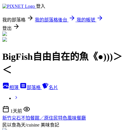
登入
我的部落格
我的部落格後台
我的帳號
登出
BigFish自由自在的魚《●)))＞
＜
相簿
部落格
名片
1天前
新竹尖石不怕餐館／原住民特色風味餐廳
民以食為天/cuisine
美味食記