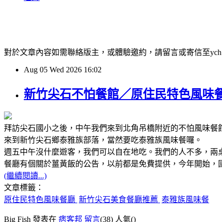
對於文章內容如需聯絡版主，或體驗邀約，請留言或寄信至ych12001@
Aug
05
Wed
2026
16:02
新竹尖石不怕餐館／原住民特色風味
拜訪尖石國小之後，中午我們來到北角吊橋附近的不怕風味餐
來到新竹尖石鄉泰雅族部落，當然要吃泰雅族風味餐囉。
週五中午沒什麼遊客，我們可以自在地吃。我們的人不多，兩
餐廳有個關於薑黃飯的公告，以前都是免費提供，今年開始，
(繼續閱讀...)
文章標籤：
原住民特色風味餐廳
新竹尖石美食餐廳推薦
泰雅族風味餐
Big Fish 發表在
痞客邦
留言
(38)
人氣(
)