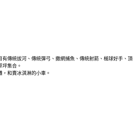
項目有傳統拔河、傳統彈弓、撒網捕魚、傳統射箭、槌球好手、頂
草坪集合。
攤，和賣冰淇淋的小車。