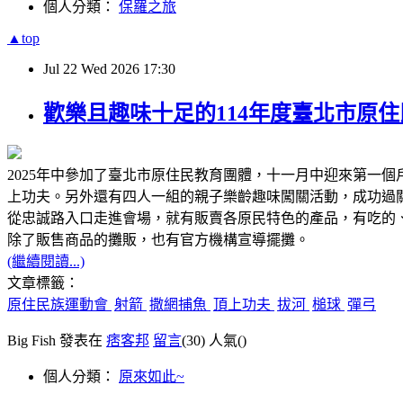
個人分類：
保羅之旅
▲top
Jul
22
Wed
2026
17:30
歡樂且趣味十足的114年度臺北市原
2025年中參加了臺北市原住民教育團體，十一月中迎來第一
上功夫。另外還有四人一組的親子樂齡趣味闖關活動，成功過
從忠誠路入口走進會場，就有販賣各原民特色的產品，有吃的
除了販售商品的攤販，也有官方機構宣導擺攤。
(繼續閱讀...)
文章標籤：
原住民族運動會
射箭
撒網捕魚
頂上功夫
拔河
槌球
彈弓
Big Fish 發表在
痞客邦
留言
(30)
人氣(
)
個人分類：
原來如此~