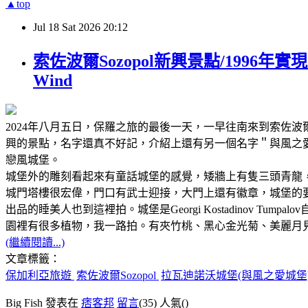
▲top
Jul
18
Sat
2026
20:12
索佐波爾Sozopol新興景點/1996年實現兒時
Wind
2024年八月五日，保羅之旅的最後一天，一早往南來到索佐波爾Sozopol
興的景點，名字還真不好記，介紹上還有另一個名字＂與風之愛城堡＂
戀風城堡。
城堡外的雕刻看起來有童話城堡的感覺，矮牆上有隻三頭青龍
城門塔樓很宏偉，門口有武士迎接，大門上還有徽章，城堡的要
出品的睡美人也到這裡拍。城堡是Georgi Kostadinov 
園裡有很多植物，我一路拍。有夾竹桃、黑心金光菊、美麗月見
(繼續閱讀...)
文章標籤：
保加利亞旅遊
索佐波爾Sozopol
拉瓦迪諾沃城堡(與風之愛城堡)Castle
Big Fish 發表在
痞客邦
留言
(35)
人氣(
)