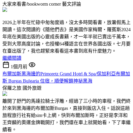
大家來看書/bookworm corner
藝文評論
2026上半年在忙碌中匆匆度過，沒太多時間看書，放暑假馬上
開讀。這次閱讀的《隨他們去》是美國作家梅爾‧羅賓斯2024
年底在美國出版的心靈成長書籍，才一年半就已賣出千萬本，
受到大眾高度討論，也授權64種語言在世界各國出版。七月要
在臺出版了，我也趕緊來看看這本書到底有什麼魅力。
繼續閱讀
1個月前
布爾加斯黑海邊的Primoretz Grand Hotrl & Spa/保加利亞布爾加
斯 Burgas Bulgaria 住宿，順便解鎖神祕黑海
保羅之旅
國外旅遊
離開了舒門的馬達拉騎士浮雕，經過了三小時的車程，我們終
於來到黑海邊的布爾加斯Burgas，直接到飯店入住。話說這趟
旅程旅行社有給sim卡上網，快到布爾加斯時，正好是李洋和
王齊麟的奧運金牌戰開打，我們還在車上就開始看，下了車繼
續看。