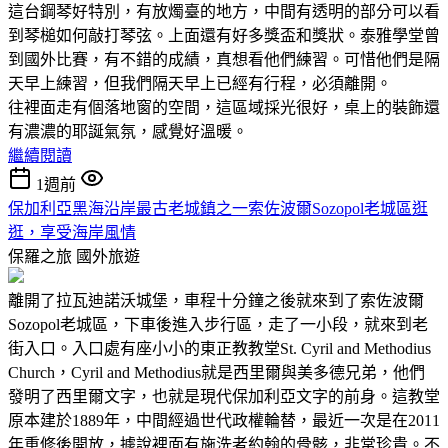
這台鋼琴好特別，有放燭臺的地方，中間有透明的部分可以看
到琴槌如何敲打琴弦。上面還有好多獎盃和獎狀。泰雅學堂曾
到國外比賽，有不錯的成績，真想看他們練習。可惜他們是隔
天早上練習，但我們隔天早上已經有行程，必須離開。
往裡面走有個落地窗的空間，這區域採光很好，桌上的裝飾還
有濃濃的耶誕氣氛，感覺好溫暖。
繼續閱讀
1週前
保加利亞黑海沿岸最古老城鎮之一索佐波爾Sozopol老城區逛
逛，享受海岸風情
保羅之旅
國外旅遊
離開了拉瓦迪諾沃城堡，車程十分鐘之後就來到了索佐波爾
Sozopol老城區，下車後進入步行區，走了一小段，就來到老
街入口。入口處有座小小的東正教教堂St. Cyril and Methodius
Church，Cyril and Methodius就是西里爾與美多德兄弟，他們
發明了西里爾文字，也就是現代保加利亞文字的前身。這教堂
原本建於1889年，中間經過世代政權輪替，最近一次是在2011
年重修後開放，據說裡面有施洗者約翰的骨骸，非常珍貴。不