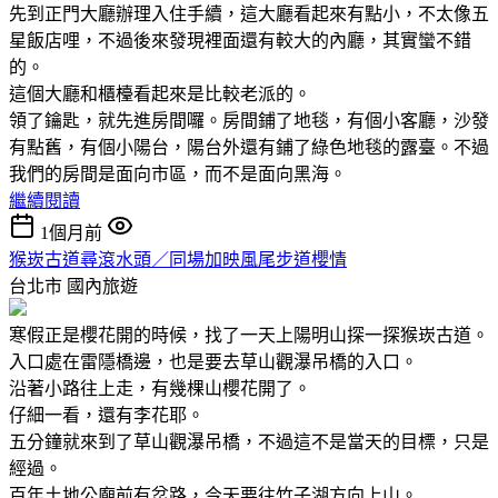
先到正門大廳辦理入住手續，這大廳看起來有點小，不太像五
星飯店哩，不過後來發現裡面還有較大的內廳，其實蠻不錯
的。
這個大廳和櫃檯看起來是比較老派的。
領了鑰匙，就先進房間囉。房間鋪了地毯，有個小客廳，沙發
有點舊，有個小陽台，陽台外還有鋪了綠色地毯的露臺。不過
我們的房間是面向市區，而不是面向黑海。
繼續閱讀
1個月前
猴崁古道尋滾水頭／同場加映風尾步道櫻情
台北市
國內旅遊
寒假正是櫻花開的時候，找了一天上陽明山探一探猴崁古道。
入口處在雷隱橋邊，也是要去草山觀瀑吊橋的入口。
沿著小路往上走，有幾棵山櫻花開了。
仔細一看，還有李花耶。
五分鐘就來到了草山觀瀑吊橋，不過這不是當天的目標，只是
經過。
百年土地公廟前有岔路，今天要往竹子湖方向上山。