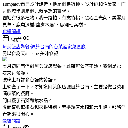
Tumpalov自己設計建造，他是個建築師、設計師和企業家，而
這個城堡則是他兒時夢想的實現。
園裡有很多植物，我一路拍。有夾竹桃、黑心金光菊、美麗月
見草、鹿角漆樹(鹽膚木屬)、歐洲七葉樹。
繼續閱讀
3週前
阿美飯店聚餐/源於台南的台菜酒家菜餐廳
民以食為天/cuisine
美味食記
七月初同事們到阿美飯店聚餐，雖離辦公室不遠，我倒是第一
次來這餐廳。
玻璃上有許多台語的諺語。
上網查了一下，才知道阿美飯店源自於台南，主要是做台菜和
酒家菜的餐廳。
門口擺了石獅和紫水晶。
後面這張龍椅看起來很特別，旁邊還有木椅和木雕豬，那豬仔
看起來很開心。
繼續閱讀