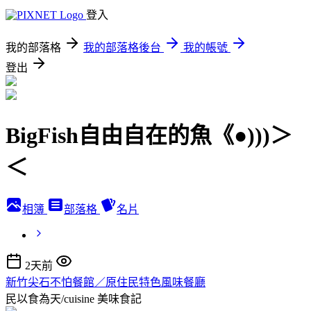
登入
我的部落格
我的部落格後台
我的帳號
登出
BigFish自由自在的魚《●)))＞
＜
相簿
部落格
名片
2天前
新竹尖石不怕餐館／原住民特色風味餐廳
民以食為天/cuisine
美味食記