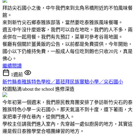
拜訪尖石國小之後，中午我們來到北角吊橋附近的不怕風味餐
館。
來到新竹尖石鄉泰雅族部落，當然要吃泰雅族風味餐囉。
週五中午沒什麼遊客，我們可以自在地吃。我們的人不多，兩
桌併在一起用餐。我們有先預訂，菜單可參考谷哥地圖。
餐廳有個關於薑黃飯的公告，以前都是免費提供，今年開始，
國小以下仍維持免費，一般成人每位吃到飽也只收20元，真是
佛心。
繼續閱讀
1週前
新竹縣泰雅族特色學校／葛菈拜民族實驗小學／尖石國小
校園點滴/about the school
進修深造
今年初第一個週末，我們原民教育團安排了參訪新竹尖石的泰
雅族特色小學－尖石國小。那天氣溫不到十度，還下著雨，大
家把車子停在巷內，從側門進入。
學校主任請我們進入室內，先穿越一處似廚房的地方，其實這
邊是假日泰雅學堂合唱團練習的地方。