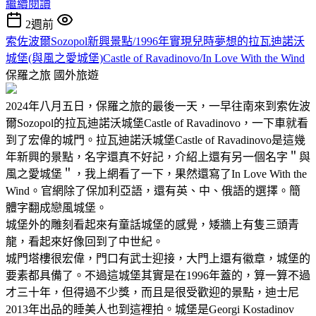
繼續閱讀
2週前
索佐波爾Sozopol新興景點/1996年實現兒時夢想的拉瓦迪諾沃
城堡(與風之愛城堡)Castle of Ravadinovo/In Love With the Wind
保羅之旅
國外旅遊
2024年八月五日，保羅之旅的最後一天，一早往南來到索佐波
爾Sozopol的拉瓦迪諾沃城堡Castle of Ravadinovo，一下車就看
到了宏偉的城門。拉瓦迪諾沃城堡Castle of Ravadinovo是這幾
年新興的景點，名字還真不好記，介紹上還有另一個名字＂與
風之愛城堡＂，我上網看了一下，果然還寫了In Love With the
Wind。官網除了保加利亞語，還有英、中、俄語的選擇。簡
體字翻成戀風城堡。
城堡外的雕刻看起來有童話城堡的感覺，矮牆上有隻三頭青
龍，看起來好像回到了中世紀。
城門塔樓很宏偉，門口有武士迎接，大門上還有徽章，城堡的
要素都具備了。不過這城堡其實是在1996年蓋的，算一算不過
才三十年，但得過不少獎，而且是很受歡迎的景點，迪士尼
2013年出品的睡美人也到這裡拍。城堡是Georgi Kostadinov