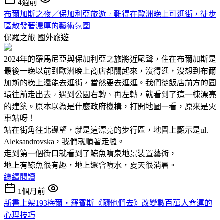
4週前
布爾加斯之夜／保加利亞旅遊，難得在歐洲晚上可逛街，徒步
區散發著濃厚的藝術氛圍
保羅之旅
國外旅遊
2024年的羅馬尼亞與保加利亞之旅將近尾聲，住在布爾加斯是
最後一晚以前到歐洲晚上商店都關起來，沒得逛，沒想到布爾
加斯的晚上還能去逛街，當然要去逛逛。我們從飯店前方的圓
環往前走出去，遇到公園右轉、再左轉，就看到了這一棟漂亮
的建築。原本以為是什麼政府機構，打開地圖一看，原來是火
車站呀！
站在街角往北邊望，就是這漂亮的步行區，地圖上顯示是ul.
Aleksandrovska，我們就順著走囉。
走到第一個街口就看到了鯨魚噴泉地景裝置藝術，
地上有鯨魚很有趣，地上還會噴水，夏天很消暑。
繼續閱讀
1個月前
新書上架193梅爾‧羅賓斯《隨他們去》改變數百萬人命運的
心理技巧