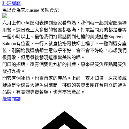
料理餐廳
民以食為天/cuisine
美味食記
六月上旬小阿姨和表妹到新家看爸媽，我們就一起到宏匯廣場
用餐。週日晚上大多數的餐廳都客滿，打電話問到的都是要等
一個小時以上。最後我們打電話問到七樓的美威鮭魚Supreme
Salmon有位置，一行人就直接搭電扶梯上樓了。一聽到還有座
位，剛開始我還猜想生意似乎不好，會不會不好吃？心想我們
很勇敢，但用餐後發現這家蠻美味的呢。
門口的招牌，還有個雙魚九折的掛牌，原來是雙魚座點購雙魚
飯打九折。
門旁有個冰櫃，也賣自家的產品。上網一查才知道，原來美威
鮭魚是全球最大鮭魚供應商－挪威的美威集團在台創立的鮭魚
品牌，有實體專賣餐廳，也有零售產品。
繼續閱讀