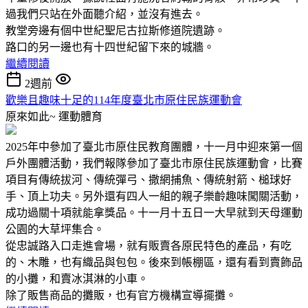
過我們只站在外面聽介紹，並沒有進去。
教堂旁邊有個中世紀聖尼古拉斯修道院遺跡。
路口的另一邊也有十四世紀留下來的城牆。
繼續閱讀
2週前
歡樂且趣味十足的114年度臺北市原住民族運動會
原來如此~
運動體育
2025年中參加了臺北市原住民教育團體，十一月中迎來第一個
戶外團體活動，我們報隊參加了臺北市原住民族運動會，比賽
項目有傳統拔河、傳統彈弓、撒網捕魚、傳統射箭、槌球好
手、頂上功夫。另外還有四人一組的親子樂齡趣味闖關活動，
成功過關十項就能拿獎品。十一月十五日一大早就到天母運動
公園的大草坪集合。
從忠誠路入口走進會場，就有販賣各原民特色的產品，有吃
的、木雕，也有織品與包包。後來到帳棚區，還有看到賣飾品
的小攤，和賣冰淇淋的小車。
除了販售商品的攤販，也有官方機構宣導擺攤。