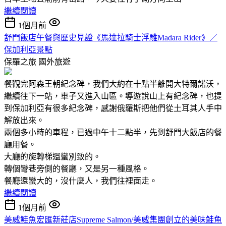
繼續閱讀
1個月前
舒門飯店午餐與歷史見證《馬達拉騎士浮雕Madara Rider》／
保加利亞景點
保羅之旅
國外旅遊
餐觀完阿森王朝紀念碑，我們大約在十點半離開大特爾諾沃，
繼續往下一站，車子又進入山區。導遊說山上有紀念碑，也提
到保加利亞有很多紀念碑，感謝俄羅斯把他們從土耳其人手中
解放出來。
兩個多小時的車程，已過中午十二點半，先到舒門大飯店的餐
廳用餐。
大廳的旋轉梯還蠻別致的。
轉個彎巷旁側的餐廳，又是另一種風格。
餐廳還蠻大的，沒什麼人，我們往裡面走。
繼續閱讀
1個月前
美威鮭魚宏匯新莊店Supreme Salmon/美威集團創立的美味鮭魚