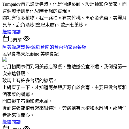
Tumpalov自己設計建造，他是個建築師、設計師和企業家，而
這個城堡則是他兒時夢想的實現。
園裡有很多植物，我一路拍。有夾竹桃、黑心金光菊、美麗月
見草、鹿角漆樹(鹽膚木屬)、歐洲七葉樹。
繼續閱讀
3週前
阿美飯店聚餐/源於台南的台菜酒家菜餐廳
民以食為天/cuisine
美味食記
七月初同事們到阿美飯店聚餐，雖離辦公室不遠，我倒是第一
次來這餐廳。
玻璃上有許多台語的諺語。
上網查了一下，才知道阿美飯店源自於台南，主要是做台菜和
酒家菜的餐廳。
門口擺了石獅和紫水晶。
後面這張龍椅看起來很特別，旁邊還有木椅和木雕豬，那豬仔
看起來很開心。
繼續閱讀