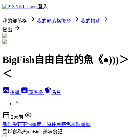
登入
我的部落格
我的部落格後台
我的帳號
登出
BigFish自由自在的魚《●)))＞
＜
相簿
部落格
名片
2天前
新竹尖石不怕餐館／原住民特色風味餐廳
民以食為天/cuisine
美味食記