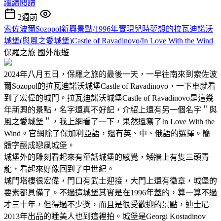
繼續閱讀
2週前
索佐波爾Sozopol新興景點/1996年實現兒時夢想的拉瓦迪諾沃
城堡(與風之愛城堡)Castle of Ravadinovo/In Love With the Wind
保羅之旅
國外旅遊
2024年八月五日，保羅之旅的最後一天，一早往南來到索佐波
爾Sozopol的拉瓦迪諾沃城堡Castle of Ravadinovo，一下車就看
到了宏偉的城門。拉瓦迪諾沃城堡Castle of Ravadinovo是這幾
年新興的景點，名字還真不好記，介紹上還有另一個名字＂與
風之愛城堡＂，我上網看了一下，果然還寫了In Love With the
Wind。官網除了保加利亞語，還有英、中、俄語的選擇。簡
體字翻成戀風城堡。
城堡外的雕刻看起來有童話城堡的感覺，矮牆上有隻三頭青
龍，看起來好像回到了中世紀。
城門塔樓很宏偉，門口有武士迎接，大門上還有徽章，城堡的
要素都具備了。不過這城堡其實是在1996年蓋的，算一算不過
才三十年，但得過不少獎，而且是很受歡迎的景點，迪士尼
2013年出品的睡美人也到這裡拍。城堡是Georgi Kostadinov