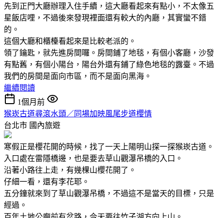
先到正門大廳辦理入住手續，這大廳看起來有點小，不太像五
星飯店哩，不過後來發現裡面還有較大的內廳，其實蠻不錯
的。
這個大廳和櫃檯看起來是比較老派的。
領了鑰匙，就先進房間囉。房間鋪了地毯，有個小客廳，沙發
有點舊，有個小陽台，陽台外還有鋪了綠色地毯的露臺。不過
我們的房間是面向市區，而不是面向黑海。
繼續閱讀
1個月前
猴崁古道尋滾水頭／同場加映風尾步道櫻情
台北市
國內旅遊
寒假正是櫻花開的時候，找了一天上陽明山探一探猴崁古道。
入口處在雷隱橋邊，也是要去草山觀瀑吊橋的入口。
沿著小路往上走，有幾棵山櫻花開了。
仔細一看，還有李花耶。
五分鐘就來到了草山觀瀑吊橋，不過這不是當天的目標，只是
經過。
百年土地公廟前有岔路，今天要往竹子湖方向上山。