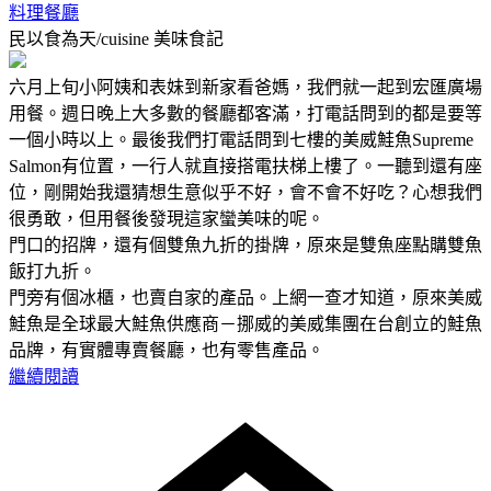
料理餐廳
民以食為天/cuisine
美味食記
六月上旬小阿姨和表妹到新家看爸媽，我們就一起到宏匯廣場
用餐。週日晚上大多數的餐廳都客滿，打電話問到的都是要等
一個小時以上。最後我們打電話問到七樓的美威鮭魚Supreme
Salmon有位置，一行人就直接搭電扶梯上樓了。一聽到還有座
位，剛開始我還猜想生意似乎不好，會不會不好吃？心想我們
很勇敢，但用餐後發現這家蠻美味的呢。
門口的招牌，還有個雙魚九折的掛牌，原來是雙魚座點購雙魚
飯打九折。
門旁有個冰櫃，也賣自家的產品。上網一查才知道，原來美威
鮭魚是全球最大鮭魚供應商－挪威的美威集團在台創立的鮭魚
品牌，有實體專賣餐廳，也有零售產品。
繼續閱讀