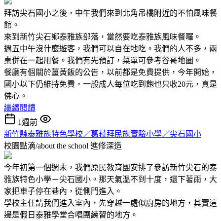
拜訪尖石國小之後，中午我們來到北角吊橋附近的不怕風味餐
館。
來到新竹尖石鄉泰雅族部落，當然要吃泰雅族風味餐囉。
週五中午沒什麼遊客，我們可以自在地吃。我們的人不多，兩
桌併在一起用餐。我們有先預訂，菜單可參考谷哥地圖。
餐廳有個關於薑黃飯的公告，以前都是免費提供，今年開始，
國小以下仍維持免費，一般成人每位吃到飽也只收20元，真是
佛心。
繼續閱讀
1週前
新竹縣泰雅族特色學校／葛菈拜民族實驗小學／尖石國小
校園點滴/about the school
進修深造
今年初第一個週末，我們原民教育團安排了參訪新竹尖石的泰
雅族特色小學－尖石國小。那天氣溫不到十度，還下著雨，大
家把車子停在巷內，從側門進入。
學校主任請我們進入室內，先穿越一處似廚房的地方，其實這
邊是假日泰雅學堂合唱團練習的地方。