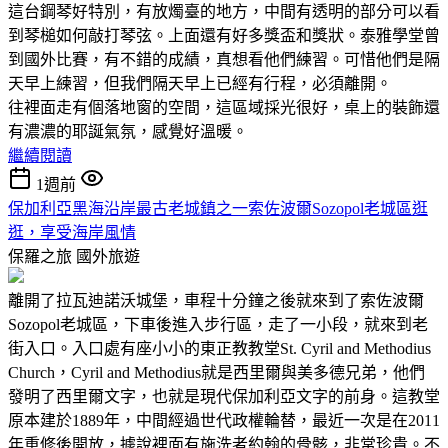
這台鋼琴好特別，有放燭臺的地方，中間有透明的部分可以看
到琴槌如何敲打琴弦。上面還有好多獎盃和獎狀。泰雅學堂曾
到國外比賽，有不錯的成績，真想看他們練習。可惜他們是隔
天早上練習，但我們隔天早上已經有行程，必須離開。
往裡面走有個落地窗的空間，這區域採光很好，桌上的裝飾還
有濃濃的耶誕氣氛，感覺好溫暖。
繼續閱讀
1週前
保加利亞黑海沿岸最古老城鎮之一索佐波爾Sozopol老城區逛
逛，享受海岸風情
保羅之旅
國外旅遊
離開了拉瓦迪諾沃城堡，車程十分鐘之後就來到了索佐波爾
Sozopol老城區，下車後進入步行區，走了一小段，就來到老
街入口。入口處有座小小的東正教教堂St. Cyril and Methodius
Church，Cyril and Methodius就是西里爾與美多德兄弟，他們
發明了西里爾文字，也就是現代保加利亞文字的前身。這教堂
原本建於1889年，中間經過世代政權輪替，最近一次是在2011
年重修後開放，據說裡面有施洗者約翰的骨骸，非常珍貴。不