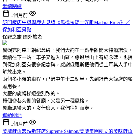
繼續閱讀
1個月前
舒門飯店午餐與歷史見證《馬達拉騎士浮雕Madara Rider》／
保加利亞景點
保羅之旅
國外旅遊
餐觀完阿森王朝紀念碑，我們大約在十點半離開大特爾諾沃，
繼續往下一站，車子又進入山區。導遊說山上有紀念碑，也提
到保加利亞有很多紀念碑，感謝俄羅斯把他們從土耳其人手中
解放出來。
兩個多小時的車程，已過中午十二點半，先到舒門大飯店的餐
廳用餐。
大廳的旋轉梯還蠻別致的。
轉個彎巷旁側的餐廳，又是另一種風格。
餐廳還蠻大的，沒什麼人，我們往裡面走。
繼續閱讀
1個月前
美威鮭魚宏匯新莊店Supreme Salmon/美威集團創立的美味鮭魚