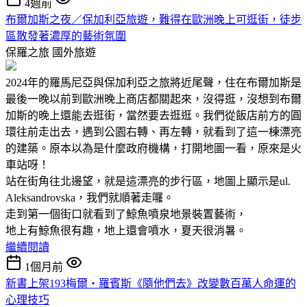
4週前
布爾加斯之夜／保加利亞旅遊，難得在歐洲晚上可逛街，徒步
區散發著濃厚的藝術氛圍
保羅之旅
國外旅遊
2024年的羅馬尼亞與保加利亞之旅將近尾聲，住在布爾加斯是
最後一晚以前到歐洲晚上商店都關起來，沒得逛，沒想到布爾
加斯的晚上還能去逛街，當然要去逛逛。我們從飯店前方的圓
環往前走出去，遇到公園右轉、再左轉，就看到了這一棟漂亮
的建築。原本以為是什麼政府機構，打開地圖一看，原來是火
車站呀！
站在街角往北邊望，就是這漂亮的步行區，地圖上顯示是ul.
Aleksandrovska，我們就順著走囉。
走到第一個街口就看到了鯨魚噴泉地景裝置藝術，
地上有鯨魚很有趣，地上還會噴水，夏天很消暑。
繼續閱讀
1個月前
新書上架193梅爾‧羅賓斯《隨他們去》改變數百萬人命運的
心理技巧