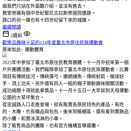
過我們只站在外面聽介紹，並沒有進去。
教堂旁邊有個中世紀聖尼古拉斯修道院遺跡。
路口的另一邊也有十四世紀留下來的城牆。
繼續閱讀
2週前
歡樂且趣味十足的114年度臺北市原住民族運動會
原來如此~
運動體育
2025年中參加了臺北市原住民教育團體，十一月中迎來第一個
戶外團體活動，我們報隊參加了臺北市原住民族運動會，比賽
項目有傳統拔河、傳統彈弓、撒網捕魚、傳統射箭、槌球好
手、頂上功夫。另外還有四人一組的親子樂齡趣味闖關活動，
成功過關十項就能拿獎品。十一月十五日一大早就到天母運動
公園的大草坪集合。
從忠誠路入口走進會場，就有販賣各原民特色的產品，有吃
的、木雕，也有織品與包包。後來到帳棚區，還有看到賣飾品
的小攤，和賣冰淇淋的小車。
除了販售商品的攤販，也有官方機構宣導擺攤。