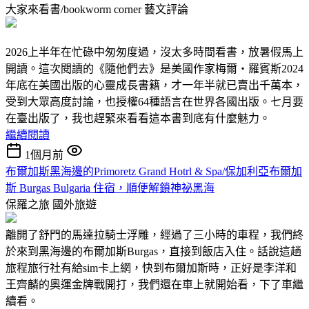
大家來看書/bookworm corner
藝文評論
2026上半年在忙碌中匆匆度過，沒太多時間看書，放暑假馬上
開讀。這次閱讀的《隨他們去》是美國作家梅爾‧羅賓斯2024
年底在美國出版的心靈成長書籍，才一年半就已賣出千萬本，
受到大眾高度討論，也授權64種語言在世界各國出版。七月要
在臺出版了，我也趕緊來看看這本書到底有什麼魅力。
繼續閱讀
1個月前
布爾加斯黑海邊的Primoretz Grand Hotrl & Spa/保加利亞布爾加
斯 Burgas Bulgaria 住宿，順便解鎖神祕黑海
保羅之旅
國外旅遊
離開了舒門的馬達拉騎士浮雕，經過了三小時的車程，我們終
於來到黑海邊的布爾加斯Burgas，直接到飯店入住。話說這趟
旅程旅行社有給sim卡上網，快到布爾加斯時，正好是李洋和
王齊麟的奧運金牌戰開打，我們還在車上就開始看，下了車繼
續看。