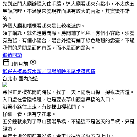
先到正門大廳辦理入住手續，這大廳看起來有點小，不太像五
星飯店哩，不過後來發現裡面還有較大的內廳，其實蠻不錯
的。
這個大廳和櫃檯看起來是比較老派的。
領了鑰匙，就先進房間囉。房間鋪了地毯，有個小客廳，沙發
有點舊，有個小陽台，陽台外還有鋪了綠色地毯的露臺。不過
我們的房間是面向市區，而不是面向黑海。
繼續閱讀
1個月前
猴崁古道尋滾水頭／同場加映風尾步道櫻情
台北市
國內旅遊
寒假正是櫻花開的時候，找了一天上陽明山探一探猴崁古道。
入口處在雷隱橋邊，也是要去草山觀瀑吊橋的入口。
沿著小路往上走，有幾棵山櫻花開了。
仔細一看，還有李花耶。
五分鐘就來到了草山觀瀑吊橋，不過這不是當天的目標，只是
經過。
百年土地公廟前有岔路，今天要往竹子湖方向上山。