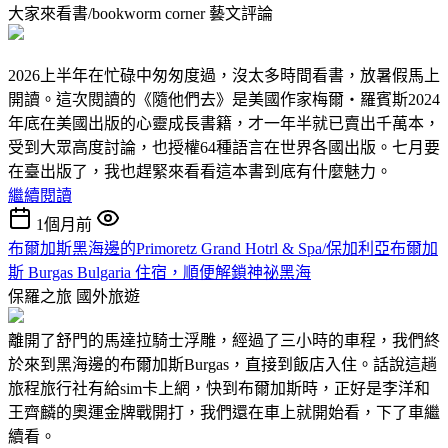
大家來看書/bookworm corner
藝文評論
2026上半年在忙碌中匆匆度過，沒太多時間看書，放暑假馬上
開讀。這次閱讀的《隨他們去》是美國作家梅爾‧羅賓斯2024
年底在美國出版的心靈成長書籍，才一年半就已賣出千萬本，
受到大眾高度討論，也授權64種語言在世界各國出版。七月要
在臺出版了，我也趕緊來看看這本書到底有什麼魅力。
繼續閱讀
1個月前
布爾加斯黑海邊的Primoretz Grand Hotrl & Spa/保加利亞布爾加
斯 Burgas Bulgaria 住宿，順便解鎖神祕黑海
保羅之旅
國外旅遊
離開了舒門的馬達拉騎士浮雕，經過了三小時的車程，我們終
於來到黑海邊的布爾加斯Burgas，直接到飯店入住。話說這趟
旅程旅行社有給sim卡上網，快到布爾加斯時，正好是李洋和
王齊麟的奧運金牌戰開打，我們還在車上就開始看，下了車繼
續看。