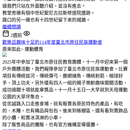
過我們只站在外面聽介紹，並沒有進去。
教堂旁邊有個中世紀聖尼古拉斯修道院遺跡。
路口的另一邊也有十四世紀留下來的城牆。
繼續閱讀
2週前
歡樂且趣味十足的114年度臺北市原住民族運動會
原來如此~
運動體育
2025年中參加了臺北市原住民教育團體，十一月中迎來第一個
戶外團體活動，我們報隊參加了臺北市原住民族運動會，比賽
項目有傳統拔河、傳統彈弓、撒網捕魚、傳統射箭、槌球好
手、頂上功夫。另外還有四人一組的親子樂齡趣味闖關活動，
成功過關十項就能拿獎品。十一月十五日一大早就到天母運動
公園的大草坪集合。
從忠誠路入口走進會場，就有販賣各原民特色的產品，有吃
的、木雕，也有織品與包包。後來到帳棚區，還有看到賣飾品
的小攤，和賣冰淇淋的小車。
除了販售商品的攤販，也有官方機構宣導擺攤。