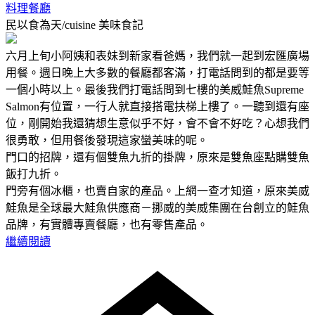
料理餐廳
民以食為天/cuisine
美味食記
六月上旬小阿姨和表妹到新家看爸媽，我們就一起到宏匯廣場
用餐。週日晚上大多數的餐廳都客滿，打電話問到的都是要等
一個小時以上。最後我們打電話問到七樓的美威鮭魚Supreme
Salmon有位置，一行人就直接搭電扶梯上樓了。一聽到還有座
位，剛開始我還猜想生意似乎不好，會不會不好吃？心想我們
很勇敢，但用餐後發現這家蠻美味的呢。
門口的招牌，還有個雙魚九折的掛牌，原來是雙魚座點購雙魚
飯打九折。
門旁有個冰櫃，也賣自家的產品。上網一查才知道，原來美威
鮭魚是全球最大鮭魚供應商－挪威的美威集團在台創立的鮭魚
品牌，有實體專賣餐廳，也有零售產品。
繼續閱讀