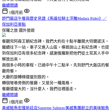
繼續閱讀
1個月前
舒門飯店午餐與歷史見證《馬達拉騎士浮雕Madara Rider》／
保加利亞景點
保羅之旅
國外旅遊
餐觀完阿森王朝紀念碑，我們大約在十點半離開大特爾諾沃，
繼續往下一站，車子又進入山區。導遊說山上有紀念碑，也提
到保加利亞有很多紀念碑，感謝俄羅斯把他們從土耳其人手中
解放出來。
兩個多小時的車程，已過中午十二點半，先到舒門大飯店的餐
廳用餐。
大廳的旋轉梯還蠻別致的。
轉個彎巷旁側的餐廳，又是另一種風格。
餐廳還蠻大的，沒什麼人，我們往裡面走。
繼續閱讀
1個月前
美威鮭魚宏匯新莊店Supreme Salmon/美威集團創立的美味鮭魚