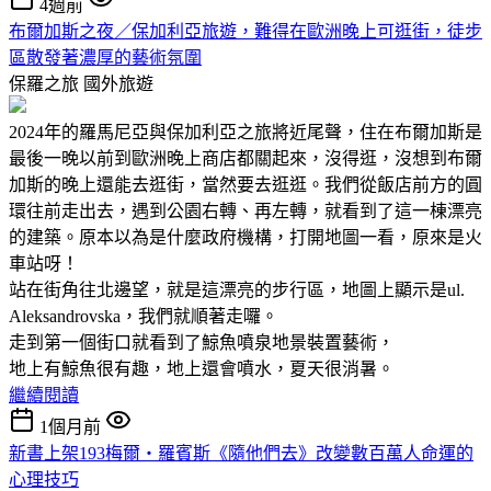
4週前
布爾加斯之夜／保加利亞旅遊，難得在歐洲晚上可逛街，徒步
區散發著濃厚的藝術氛圍
保羅之旅
國外旅遊
2024年的羅馬尼亞與保加利亞之旅將近尾聲，住在布爾加斯是
最後一晚以前到歐洲晚上商店都關起來，沒得逛，沒想到布爾
加斯的晚上還能去逛街，當然要去逛逛。我們從飯店前方的圓
環往前走出去，遇到公園右轉、再左轉，就看到了這一棟漂亮
的建築。原本以為是什麼政府機構，打開地圖一看，原來是火
車站呀！
站在街角往北邊望，就是這漂亮的步行區，地圖上顯示是ul.
Aleksandrovska，我們就順著走囉。
走到第一個街口就看到了鯨魚噴泉地景裝置藝術，
地上有鯨魚很有趣，地上還會噴水，夏天很消暑。
繼續閱讀
1個月前
新書上架193梅爾‧羅賓斯《隨他們去》改變數百萬人命運的
心理技巧