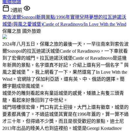
繼續閱讀
2週前
索佐波爾Sozopol新興景點/1996年實現兒時夢想的拉瓦迪諾沃
城堡(與風之愛城堡)Castle of Ravadinovo/In Love With the Wind
保羅之旅
國外旅遊
2024年八月五日，保羅之旅的最後一天，一早往南來到索佐波
爾Sozopol的拉瓦迪諾沃城堡Castle of Ravadinovo，一下車就看
到了宏偉的城門。拉瓦迪諾沃城堡Castle of Ravadinovo是這幾
年新興的景點，名字還真不好記，介紹上還有另一個名字＂與
風之愛城堡＂，我上網看了一下，果然還寫了In Love With the
Wind。官網除了保加利亞語，還有英、中、俄語的選擇。簡
體字翻成戀風城堡。
城堡外的雕刻看起來有童話城堡的感覺，矮牆上有隻三頭青
龍，看起來好像回到了中世紀。
城門塔樓很宏偉，門口有武士迎接，大門上還有徽章，城堡的
要素都具備了。不過這城堡其實是在1996年蓋的，算一算不過
才三十年，但得過不少獎，而且是很受歡迎的景點，迪士尼
2013年出品的睡美人也到這裡拍。城堡是Georgi Kostadinov