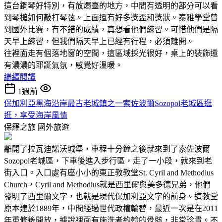
這台鋼琴好特別，有放燭臺的地方，中間有透明的部分可以看
到琴槌如何敲打琴弦。上面還有好多獎盃和獎狀。泰雅學堂曾
到國外比賽，有不錯的成績，真想看他們練習。可惜他們是隔
天早上練習，但我們隔天早上已經有行程，必須離開。
往裡面走有個落地窗的空間，這區域採光很好，桌上的裝飾還
有濃濃的耶誕氣氛，感覺好溫暖。
繼續閱讀
1週前
保加利亞黑海沿岸最古老城鎮之一索佐波爾Sozopol老城區逛
逛，享受海岸風情
保羅之旅
國外旅遊
離開了拉瓦迪諾沃城堡，車程十分鐘之後就來到了索佐波爾
Sozopol老城區，下車後進入步行區，走了一小段，就來到老
街入口。入口處有座小小的東正教教堂St. Cyril and Methodius
Church，Cyril and Methodius就是西里爾與美多德兄弟，他們
發明了西里爾文字，也就是現代保加利亞文字的前身。這教堂
原本建於1889年，中間經過世代政權輪替，最近一次是在2011
年重修後開放，據說裡面有施洗者約翰的骨骸，非常珍貴。不