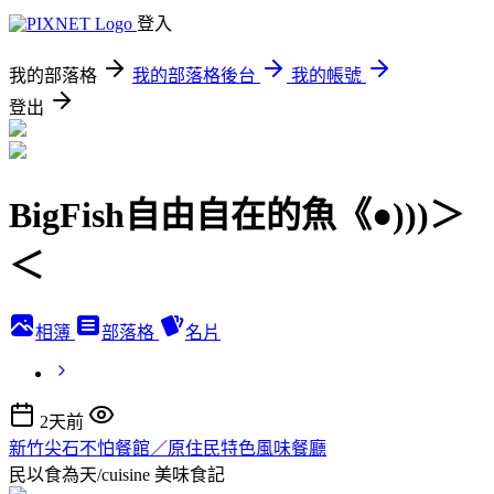
登入
我的部落格
我的部落格後台
我的帳號
登出
BigFish自由自在的魚《●)))＞
＜
相簿
部落格
名片
2天前
新竹尖石不怕餐館／原住民特色風味餐廳
民以食為天/cuisine
美味食記