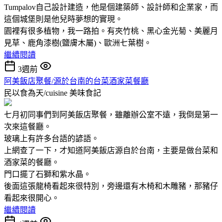
Tumpalov自己設計建造，他是個建築師、設計師和企業家，而
這個城堡則是他兒時夢想的實現。
園裡有很多植物，我一路拍。有夾竹桃、黑心金光菊、美麗月
見草、鹿角漆樹(鹽膚木屬)、歐洲七葉樹。
繼續閱讀
3週前
阿美飯店聚餐/源於台南的台菜酒家菜餐廳
民以食為天/cuisine
美味食記
七月初同事們到阿美飯店聚餐，雖離辦公室不遠，我倒是第一
次來這餐廳。
玻璃上有許多台語的諺語。
上網查了一下，才知道阿美飯店源自於台南，主要是做台菜和
酒家菜的餐廳。
門口擺了石獅和紫水晶。
後面這張龍椅看起來很特別，旁邊還有木椅和木雕豬，那豬仔
看起來很開心。
繼續閱讀