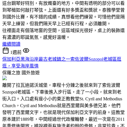
這台鋼琴好特別，有放燭臺的地方，中間有透明的部分可以看
到琴槌如何敲打琴弦。上面還有好多獎盃和獎狀。泰雅學堂曾
到國外比賽，有不錯的成績，真想看他們練習。可惜他們是隔
天早上練習，但我們隔天早上已經有行程，必須離開。
往裡面走有個落地窗的空間，這區域採光很好，桌上的裝飾還
有濃濃的耶誕氣氛，感覺好溫暖。
繼續閱讀
1週前
保加利亞黑海沿岸最古老城鎮之一索佐波爾Sozopol老城區逛
逛，享受海岸風情
保羅之旅
國外旅遊
離開了拉瓦迪諾沃城堡，車程十分鐘之後就來到了索佐波爾
Sozopol老城區，下車後進入步行區，走了一小段，就來到老
街入口。入口處有座小小的東正教教堂St. Cyril and Methodius
Church，Cyril and Methodius就是西里爾與美多德兄弟，他們
發明了西里爾文字，也就是現代保加利亞文字的前身。這教堂
原本建於1889年，中間經過世代政權輪替，最近一次是在2011
年重修後開放，據說裡面有施洗者約翰的骨骸，非常珍貴。不