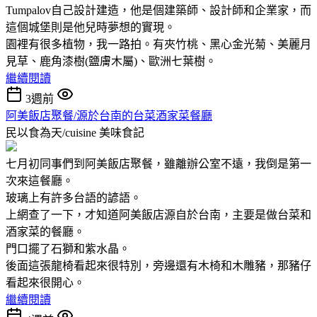
Tumpalov自己設計建造，他是個建築師、設計師和企業家，而
這個城堡則是他兒時夢想的實現。
園裡有很多植物，我一路拍。有夾竹桃、黑心金光菊、美麗月
見草、鹿角漆樹(鹽膚木屬)、歐洲七葉樹。
繼續閱讀
3週前
阿美飯店聚餐/源於台南的台菜酒家菜餐廳
民以食為天/cuisine
美味食記
七月初同事們到阿美飯店聚餐，雖離辦公室不遠，我倒是第一
次來這餐廳。
玻璃上有許多台語的諺語。
上網查了一下，才知道阿美飯店源自於台南，主要是做台菜和
酒家菜的餐廳。
門口擺了石獅和紫水晶。
後面這張龍椅看起來很特別，旁邊還有木椅和木雕豬，那豬仔
看起來很開心。
繼續閱讀