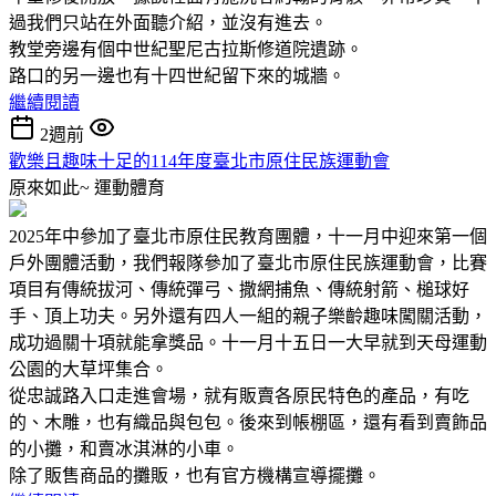
過我們只站在外面聽介紹，並沒有進去。
教堂旁邊有個中世紀聖尼古拉斯修道院遺跡。
路口的另一邊也有十四世紀留下來的城牆。
繼續閱讀
2週前
歡樂且趣味十足的114年度臺北市原住民族運動會
原來如此~
運動體育
2025年中參加了臺北市原住民教育團體，十一月中迎來第一個
戶外團體活動，我們報隊參加了臺北市原住民族運動會，比賽
項目有傳統拔河、傳統彈弓、撒網捕魚、傳統射箭、槌球好
手、頂上功夫。另外還有四人一組的親子樂齡趣味闖關活動，
成功過關十項就能拿獎品。十一月十五日一大早就到天母運動
公園的大草坪集合。
從忠誠路入口走進會場，就有販賣各原民特色的產品，有吃
的、木雕，也有織品與包包。後來到帳棚區，還有看到賣飾品
的小攤，和賣冰淇淋的小車。
除了販售商品的攤販，也有官方機構宣導擺攤。