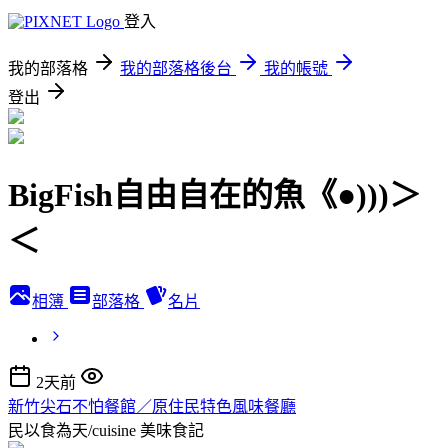
登入
我的部落格
我的部落格後台
我的帳號
登出
BigFish自由自在的魚《●)))＞
＜
相簿
部落格
名片
2天前
新竹尖石不怕餐館／原住民特色風味餐廳
民以食為天/cuisine
美味食記