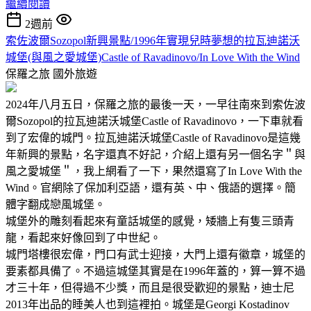
繼續閱讀
2週前
索佐波爾Sozopol新興景點/1996年實現兒時夢想的拉瓦迪諾沃
城堡(與風之愛城堡)Castle of Ravadinovo/In Love With the Wind
保羅之旅
國外旅遊
2024年八月五日，保羅之旅的最後一天，一早往南來到索佐波
爾Sozopol的拉瓦迪諾沃城堡Castle of Ravadinovo，一下車就看
到了宏偉的城門。拉瓦迪諾沃城堡Castle of Ravadinovo是這幾
年新興的景點，名字還真不好記，介紹上還有另一個名字＂與
風之愛城堡＂，我上網看了一下，果然還寫了In Love With the
Wind。官網除了保加利亞語，還有英、中、俄語的選擇。簡
體字翻成戀風城堡。
城堡外的雕刻看起來有童話城堡的感覺，矮牆上有隻三頭青
龍，看起來好像回到了中世紀。
城門塔樓很宏偉，門口有武士迎接，大門上還有徽章，城堡的
要素都具備了。不過這城堡其實是在1996年蓋的，算一算不過
才三十年，但得過不少獎，而且是很受歡迎的景點，迪士尼
2013年出品的睡美人也到這裡拍。城堡是Georgi Kostadinov