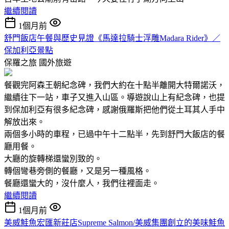
繼續閱讀
1個月前
舒門飯店午餐與歷史見證《馬達拉騎士浮雕Madara Rider》／
保加利亞景點
保羅之旅
國外旅遊
餐觀完阿森王朝紀念碑，我們大約在十點半離開大特爾諾沃，
繼續往下一站，車子又進入山區。導遊說山上有紀念碑，也提
到保加利亞有很多紀念碑，感謝俄羅斯把他們從土耳其人手中
解放出來。
兩個多小時的車程，已過中午十二點半，先到舒門大飯店的餐
廳用餐。
大廳的旋轉梯還蠻別致的。
轉個彎巷旁側的餐廳，又是另一種風格。
餐廳還蠻大的，沒什麼人，我們往裡面走。
繼續閱讀
1個月前
美威鮭魚宏匯新莊店Supreme Salmon/美威集團創立的美味鮭魚