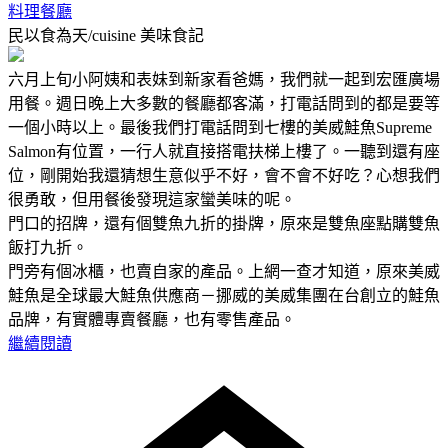
料理餐廳
民以食為天/cuisine
美味食記
六月上旬小阿姨和表妹到新家看爸媽，我們就一起到宏匯廣場
用餐。週日晚上大多數的餐廳都客滿，打電話問到的都是要等
一個小時以上。最後我們打電話問到七樓的美威鮭魚Supreme
Salmon有位置，一行人就直接搭電扶梯上樓了。一聽到還有座
位，剛開始我還猜想生意似乎不好，會不會不好吃？心想我們
很勇敢，但用餐後發現這家蠻美味的呢。
門口的招牌，還有個雙魚九折的掛牌，原來是雙魚座點購雙魚
飯打九折。
門旁有個冰櫃，也賣自家的產品。上網一查才知道，原來美威
鮭魚是全球最大鮭魚供應商－挪威的美威集團在台創立的鮭魚
品牌，有實體專賣餐廳，也有零售產品。
繼續閱讀