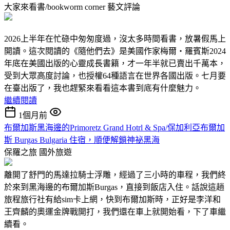
大家來看書/bookworm corner
藝文評論
2026上半年在忙碌中匆匆度過，沒太多時間看書，放暑假馬上
開讀。這次閱讀的《隨他們去》是美國作家梅爾‧羅賓斯2024
年底在美國出版的心靈成長書籍，才一年半就已賣出千萬本，
受到大眾高度討論，也授權64種語言在世界各國出版。七月要
在臺出版了，我也趕緊來看看這本書到底有什麼魅力。
繼續閱讀
1個月前
布爾加斯黑海邊的Primoretz Grand Hotrl & Spa/保加利亞布爾加
斯 Burgas Bulgaria 住宿，順便解鎖神祕黑海
保羅之旅
國外旅遊
離開了舒門的馬達拉騎士浮雕，經過了三小時的車程，我們終
於來到黑海邊的布爾加斯Burgas，直接到飯店入住。話說這趟
旅程旅行社有給sim卡上網，快到布爾加斯時，正好是李洋和
王齊麟的奧運金牌戰開打，我們還在車上就開始看，下了車繼
續看。