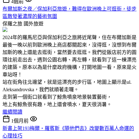
4週前
布爾加斯之夜／保加利亞旅遊，難得在歐洲晚上可逛街，徒步
區散發著濃厚的藝術氛圍
保羅之旅
國外旅遊
2024年的羅馬尼亞與保加利亞之旅將近尾聲，住在布爾加斯是
最後一晚以前到歐洲晚上商店都關起來，沒得逛，沒想到布爾
加斯的晚上還能去逛街，當然要去逛逛。我們從飯店前方的圓
環往前走出去，遇到公園右轉、再左轉，就看到了這一棟漂亮
的建築。原本以為是什麼政府機構，打開地圖一看，原來是火
車站呀！
站在街角往北邊望，就是這漂亮的步行區，地圖上顯示是ul.
Aleksandrovska，我們就順著走囉。
走到第一個街口就看到了鯨魚噴泉地景裝置藝術，
地上有鯨魚很有趣，地上還會噴水，夏天很消暑。
繼續閱讀
1個月前
新書上架193梅爾‧羅賓斯《隨他們去》改變數百萬人命運的
心理技巧