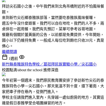
拜訪尖石國小之後，中午我們來到北角吊橋附近的不怕風味餐
館。
來到新竹尖石鄉泰雅族部落，當然要吃泰雅族風味餐囉。
週五中午沒什麼遊客，我們可以自在地吃。我們的人不多，兩
桌併在一起用餐。我們有先預訂，菜單可參考谷哥地圖。
餐廳有個關於薑黃飯的公告，以前都是免費提供，今年開始，
國小以下仍維持免費，一般成人每位吃到飽也只收20元，真是
佛心。
繼續閱讀
1週前
新竹縣泰雅族特色學校／葛菈拜民族實驗小學／尖石國小
校園點滴/about the school
進修深造
今年初第一個週末，我們原民教育團安排了參訪新竹尖石的泰
雅族特色小學－尖石國小。那天氣溫不到十度，還下著雨，大
家把車子停在巷內，從側門進入。
學校主任請我們進入室內，先穿越一處似廚房的地方，其實這
邊是假日泰雅學堂合唱團練習的地方。