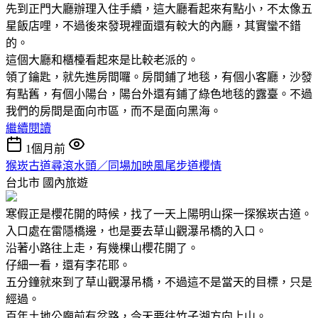
先到正門大廳辦理入住手續，這大廳看起來有點小，不太像五
星飯店哩，不過後來發現裡面還有較大的內廳，其實蠻不錯
的。
這個大廳和櫃檯看起來是比較老派的。
領了鑰匙，就先進房間囉。房間鋪了地毯，有個小客廳，沙發
有點舊，有個小陽台，陽台外還有鋪了綠色地毯的露臺。不過
我們的房間是面向市區，而不是面向黑海。
繼續閱讀
1個月前
猴崁古道尋滾水頭／同場加映風尾步道櫻情
台北市
國內旅遊
寒假正是櫻花開的時候，找了一天上陽明山探一探猴崁古道。
入口處在雷隱橋邊，也是要去草山觀瀑吊橋的入口。
沿著小路往上走，有幾棵山櫻花開了。
仔細一看，還有李花耶。
五分鐘就來到了草山觀瀑吊橋，不過這不是當天的目標，只是
經過。
百年土地公廟前有岔路，今天要往竹子湖方向上山。