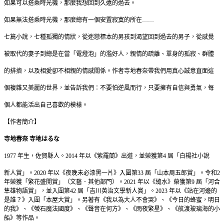
如果可以搭乘時光機，那麼我想回到久遠的過去。
如果無法搭乘時光機，那麼總有一個安置寂寞的所在……
七篇小說，七種孤獨的情狀，從迷戀標本的男孩到渴望回到過去的男子，從感覺
被取代的妻子到總是在當「電燈泡」的濫好人，親情的疏離、單身的孤寂、群體
的排擠，以及相愛卻不相親的情感關係。作者寺地春奈帶我們用真心誠意直面這
個複雜又美麗的世界，並告訴我們：不要怕逆風而行，只要擁有自信與勇氣，每
個人都能活出自己喜歡的模樣。
【作者簡介】
寺地春奈 寺地はるな
1977 年生，佐賀縣人。2014 年以《紫羅蘭》出道，並榮獲第4 屆「白楊社小說
新人賞」。2020 年以《夜晚未必漆黑一片》入圍第33 屆「山本周五郎賞」。令和2
年榮獲「繁花盛開賞」（文藝．其他部門）。2021 年以《縫水》榮獲第9 屆「河合
隼雄物語賞」，並入圍第42 屆「吉川英治文學新人賞」。2023 年以《站在河邊的
是誰？》入圍「本屋大賞」。另著有《我以為大人不會哭》、《今日的蜂蜜，明日
的我》、《螢石魔法國度》、《聲音在何方》、《雨夜繁星》、《航渡玻璃海的小
船》等作品。