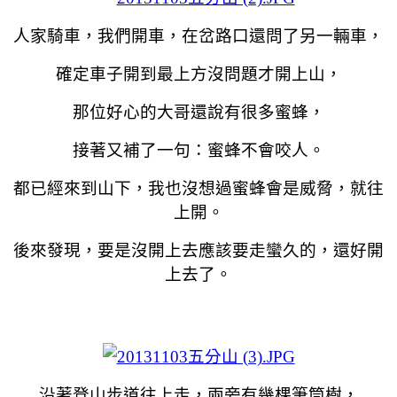
人家騎車，我們開車，在岔路口還問了另一輛車，
確定車子開到最上方沒問題才開上山，
那位好心的大哥還說有很多蜜蜂，
接著又補了一句：蜜蜂不會咬人。
都已經來到山下，我也沒想過
蜜蜂
會是威脅，就往
上開。
後來發現，要是沒開上去應該要走蠻久的，還好開
上去了。
沿著登山步道往上走，兩旁有幾棵筆筒樹，