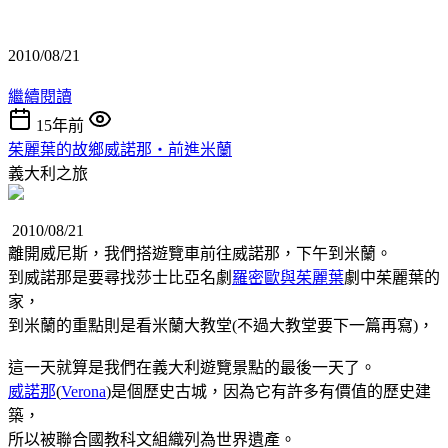
2010/08/21
繼續閱讀
15年前
茱麗葉的故鄉威諾那‧前進米蘭
義大利之旅
2010/08/21
離開威尼斯，我們搭遊覽車前往威諾那，下午到米蘭。
到威諾那是要尋找莎士比亞名劇
羅密歐與茱麗葉
劇中茱麗葉的
家，
到米蘭的重點則是看米蘭大教堂(不過大教堂要下一篇再寫)，
這一天就算是我們在義大利遊覽景點的最後一天了。
威諾那
(
Verona
)是個歷史古城，因為它有許多有價值的歷史建
築，
所以被聯合國教科文組織列為世界遺產。