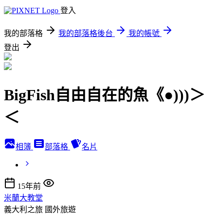
登入
我的部落格
我的部落格後台
我的帳號
登出
BigFish自由自在的魚《●)))＞
＜
相簿
部落格
名片
15年前
米蘭大教堂
義大利之旅
國外旅遊