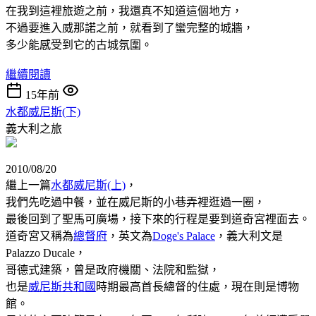
在我到這裡旅遊之前，我還真不知道這個地方，
不過要進入威那諾之前，就看到了蠻完整的城牆，
多少能感受到它的古城氛圍。
繼續閱讀
15年前
水都威尼斯(下)
義大利之旅
2010/08/20
繼上一篇
水都威尼斯(上)
，
我們先吃過中餐，並在威尼斯的小巷弄裡逛過一圈，
最後回到了聖馬可廣場，接下來的行程是要到道奇宮裡面去。
道奇宮又稱為
總督府
，英文為
Doge's Palace
，義大利文是
Palazzo Ducale，
哥德式建築，曾是政府機關、法院和監獄，
也是
威尼斯共和國
時期最高首長總督的住處，現在則是博物
館。