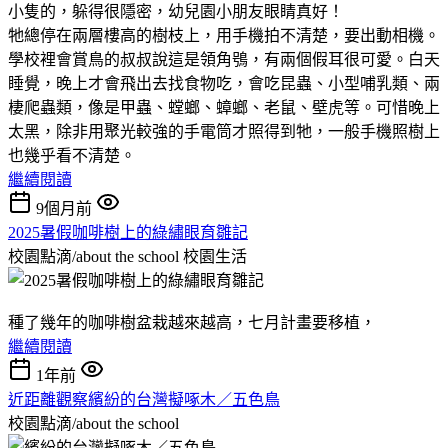
小隻的，躲得很隱密，幼兒園小朋友眼睛真好！
牠總停在兩層樓高的樹枝上，用手機拍不清楚，要出動相機。
學校裡會賞鳥的叔叔說這是領角鴞，有兩個假耳很可愛。白天
睡覺，晚上才會飛出去找食物吃，會吃昆蟲、小型哺乳類、兩
棲爬蟲類，像是甲蟲、螳螂、蟑螂、老鼠、壁虎等。可惜晚上
太黑，除非用聚光較強的手電筒才照得到牠，一般手機照樹上
也幾乎看不清楚。
繼續閱讀
9個月前
2025暑假咖啡樹上的綠繡眼育雛記
校園點滴/about the school
校園生活
種了幾年的咖啡樹盆栽越來越高，七月計畫要移植，
繼續閱讀
1年前
近距離觀察繽紛的台灣擬啄木／五色鳥
校園點滴/about the school