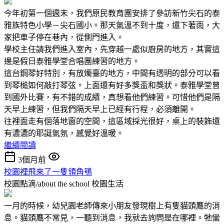
今年初第一個週末，我們原民教育團安排了參訪新竹尖石的泰
雅族特色小學－尖石國小。那天氣溫不到十度，還下著雨，大
家把車子停在巷內，從側門進入。
學校主任請我們進入室內，先穿越一處似廚房的地方，其實這
邊是假日泰雅學堂合唱團練習的地方。
這台鋼琴好特別，有放燭臺的地方，中間有透明的部分可以看
到琴槌如何敲打琴弦。上面還有好多獎盃和獎狀。泰雅學堂曾
到國外比賽，有不錯的成績，真想看他們練習。可惜他們是隔
天早上練習，但我們隔天早上已經有行程，必須離開。
往裡面走有個落地窗的空間，這區域採光很好，桌上的裝飾還
有濃濃的耶誕氣氛，感覺好溫暖。
繼續閱讀
3個月前
校園裡飛來了一隻領角鴞
校園點滴/about the school
校園生活
一月的時候，幼兒園老師傳來小朋友發現樹上有隻貓頭鷹的消
息。貓頭鷹不常見，一聽到消息，我就去詢問是在哪裡。牠蠻