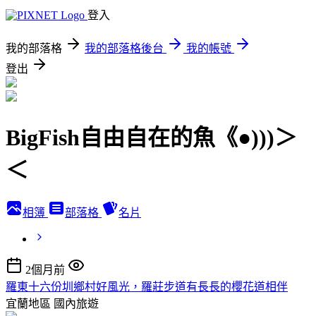
登入
我的部落格
我的部落格後台
我的帳號
登出
BigFish自由自在的魚《●)))＞
＜
相簿
部落格
名片
2個月前
羅東十六份圳鄉村好風光，羅莊步道有長長的櫻花道相伴
宜蘭地區
國內旅遊