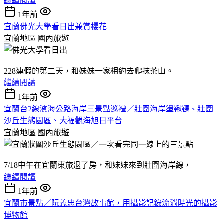
繼續閱讀
1年前
宜蘭佛光大學看日出兼賞櫻花
宜蘭地區
國內旅遊
228連假的第二天，和妹妹一家相約去爬抹茶山。
繼續閱讀
1年前
宜蘭台2線濱海公路海岸三景點巡禮／壯圍海岸盪鞦韆、壯圍
沙丘生態園區、大福觀海旭日平台
宜蘭地區
國內旅遊
7/18中午在宜蘭東旅退了房，和妹妹來到壯圍海岸線，
繼續閱讀
1年前
宜蘭市景點／阮義忠台灣故事館，用攝影記錄流淌時光的攝影
博物館