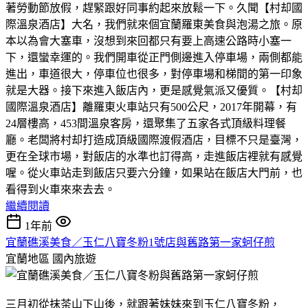
著勞動節放假，趕緊跟好同事約起來放鬆一下。久聞【村却國
際溫泉酒店】大名，我們就來個宜蘭羅東美食與泡湯之旅。原
本以為會大塞車，沒想到來回都只有要上高速公路時小塞一
下，還蠻幸運的。我們開車從正門側邊進入停車場，兩側都能
進出，車道很大，停車位也很多，對停車場和梯間的第一印象
就是大器。接下來進入飯店內，更是感覺氣派又優質。【村却
國際溫泉酒店】離羅東火車站只有500公尺，2017年開幕，有
24層樓高，453間溫泉客房，還聚集了五家各式頂級料理餐
廳。老闆將村却打造成頂級國際渡假酒店，目標不只是臺灣，
更在全球市場，對飯店的水準也訂得高，走進飯店裡就有感覺
喔。從火車站走到飯店只要六分鐘，如果站在飯店大門前，也
看得到火車來來去去。
繼續閱讀
1年前
宜蘭礁溪美食／玉仁八寶冬粉1號店與舊路第一家蚵仔煎
宜蘭地區
國內旅遊
三月初從抹茶山下山後，就跟著妹妹來到玉仁八寶冬粉，