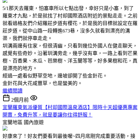
5/1那天去羅東，怕塞車所以七點出發，幸好只是小塞，到了
羅東才九點，於是就找了村却國際酒店附近的景點走走。之前
就看過格友們介紹羅莊步道有櫻花，於是我的目標就設定在羅
莊步道。從中山路一段轉進673巷，沒多久就看到漂亮的溝
渠，我們就停車走走。
圳溝兩邊有住家，但很清幽，只看到幾位外國人在健走聊天，
感覺有些奇妙。沿著圳溝旁走，幾乎沒有車，一路上看到芒果
樹、百香果、木瓜、芭樂樹、洋玉蘭等等，好多果樹和花，真
是漂亮的地方。
經過一處看似野草空地，邊坡卻開了些金針花。
金針花與大花咸豐草，也是蠻美的。
繼續閱讀
2個月前
宜蘭羅東氣派優質【村却國際溫泉酒店】限時十天超優惠專案
開賣，免費升等，就是要讓你住得舒服！
宜蘭地區
國內旅遊
好康來了！好友們要看到最後喔~四月底剛完成重要活動，接